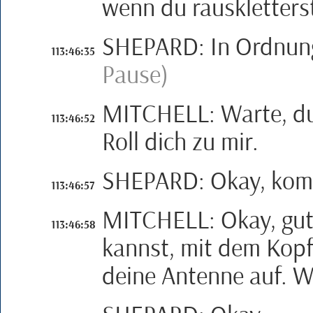
wenn du rauskletters
SHEPARD
:
In Ordnung
113:46:35
Pause)
MITCHELL
:
Warte, d
113:46:52
Roll dich zu mir.
SHEPARD
:
Okay, kom
113:46:57
MITCHELL
:
Okay, gut
113:46:58
kannst, mit dem Kopf 
deine Antenne auf. W