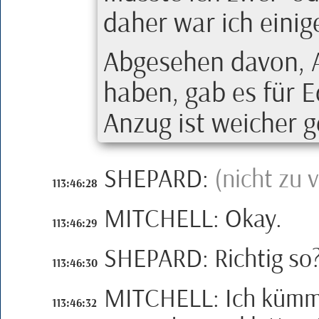
daher war ich einig
Abgesehen davon,
haben, gab es für
E
Anzug ist weicher g
SHEPARD
:
(nicht zu 
113:46:28
MITCHELL
:
Okay.
113:46:29
SHEPARD
:
Richtig so
113:46:30
MITCHELL
:
Ich kümm
113:46:32