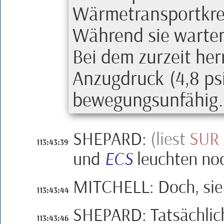
Wärmetransportkrei
Während sie warten
Bei dem zurzeit he
Anzugdruck
(4,8
ps
bewegungsunfähig.
SHEPARD
:
(liest
SUR
113:43:39
und
ECS
leuchten noc
MITCHELL
:
Doch, sie
113:43:44
SHEPARD
:
Tatsächlic
113:43:46