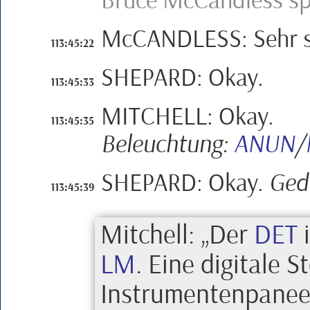
Bruce McCandless
sp
M
c
CANDLESS
:
Sehr 
113:45:22
SHEPARD
:
Okay.
113:45:33
MITCHELL
:
Okay.
113:45:35
Beleuchtung:
ANUN
/
SHEPARD
:
Okay.
Ged
113:45:39
Mitchell
:
Der
DET
i
LM
. Eine digitale 
Instrumentenpaneel