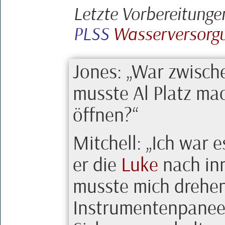
Letzte Vorbereitunge
PLSS
Wasserversorgu
Jones
:
War zwisch
musste
Al
Platz mac
öffnen?
Mitchell
:
Ich war e
er die
Luke
nach inn
musste mich drehen
Instrumentenpaneel