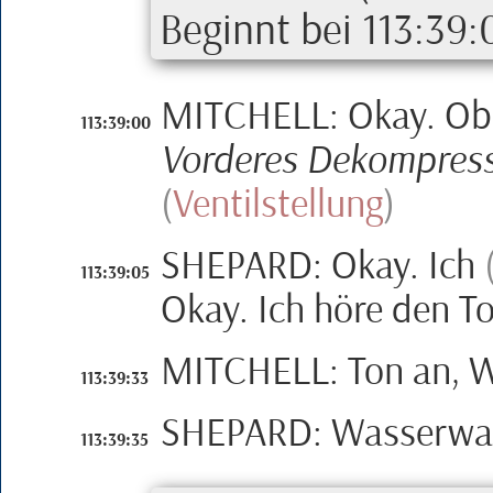
Beginnt bei
113:39:
MITCHELL
:
Okay. Ob
113:39:00
Vorderes Dekompressi
(
Ventilstellung
)
SHEPARD
:
Okay. Ich
113:39:05
Okay. Ich höre den T
MITCHELL
:
Ton an, 
113:39:33
SHEPARD
:
Wasserwa
113:39:35