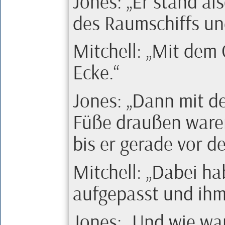
Jones
:
Er stand al
des Raumschiffs un
Mitchell
:
Mit dem G
Ecke.
Jones
:
Dann mit d
Füße draußen waren
bis er gerade vor de
Mitchell
:
Dabei hab
aufgepasst und ihm
Jones
:
Und wie wa