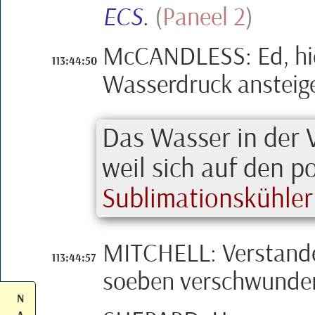
ECS
.
(
Paneel 2
)
M
c
CANDLESS
:
Ed
, h
113:44:50
Wasserdruck ansteigen
Das Wasser in der 
weil sich auf den 
Sublimationskühler
MITCHELL
:
Verstand
113:44:57
soeben verschwund
N