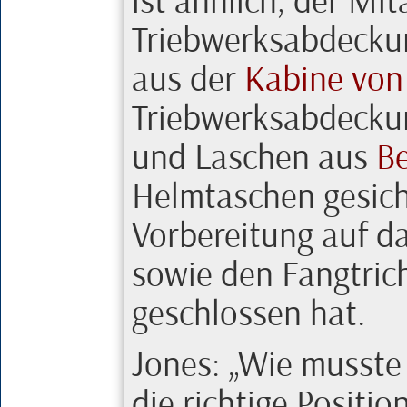
ist ähnlich, der Mit
Triebwerksabdeckun
aus der
Kabine vo
Triebwerksabdeckun
und Laschen aus
B
Helmtaschen gesich
Vorbereitung auf 
sowie den Fangtrich
geschlossen hat.
Jones
:
Wie musst
die richtige Positi