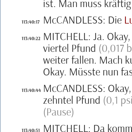
ist. Man muss kräftig
M
c
CANDLESS
:
Die
L
113:40:17
MITCHELL
:
Ja. Okay,
113:40:22
viertel Pfund
(0,017 b
weiter fallen. Mach k
Okay. Müsste nun fast
M
c
CANDLESS
:
Okay,
113:40:44
zehntel Pfund
(0,1 ps
(Pause)
MITCHELL
:
Da kommt
113:40:51