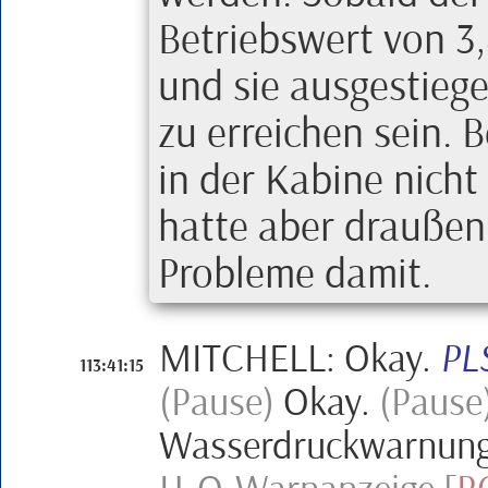
Betriebswert von
3
und sie ausgestieg
zu erreichen sein. 
in der Kabine nich
hatte aber draußen
Probleme damit.
MITCHELL
:
Okay.
PL
113:41:15
(Pause)
Okay.
(Pause
Wasserdruckwarnun