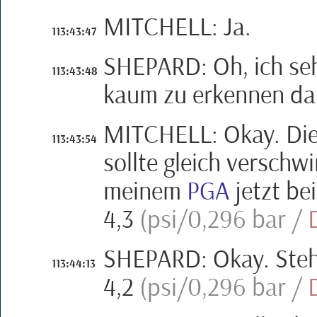
MITCHELL
:
Ja.
113:43:47
SHEPARD
:
Oh, ich se
113:43:48
kaum zu erkennen da
MITCHELL
:
Okay. Di
113:43:54
sollte gleich verschw
meinem
PGA
jetzt be
4,3
(
psi
/0,296 bar /
SHEPARD
:
Okay. Steh
113:44:13
4,2
(
psi
/0,296 bar /