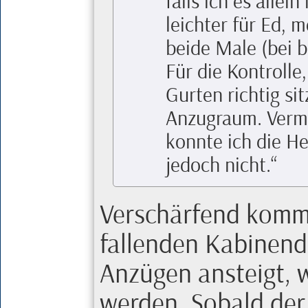
falls ich es alle
leichter für
Ed
, m
beide Male (bei 
Für die Kontrolle
Gurten richtig si
Anzugraum. Vermu
konnte ich die He
jedoch nicht.
Verschärfend kommt
fallenden Kabinendr
Anzügen ansteigt, w
werden. Sobald der