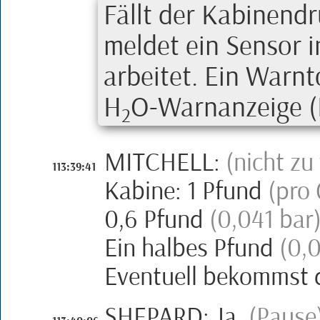
Fällt der Kabinend
meldet ein Sensor 
arbeitet. Ein Warnt
H
O-Warnanzeige
(
2
MITCHELL
:
(nicht zu
113:39:41
Kabine:
1 Pfund
(pro
0,6 Pfund
(0,041 bar
Ein halbes Pfund
(0,
Eventuell bekommst d
SHEPARD
:
Ja.
(Pause