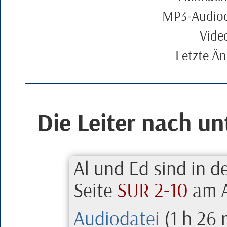
MP
3
‑Audio
Vide
Letzte Ä
Die Leiter nach un
Al
und
Ed
sind in de
Seite
SUR
2-10
am A
Audiodatei
(
1 h 26 