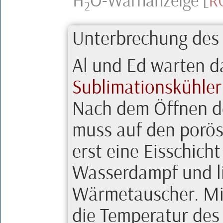
H
O-Warnanzeige
[
R
2
Unterbrechung des
Al
und
Ed
warten da
Sublimationskühler
Nach dem Öffnen 
muss auf den porös
erst eine Eisschich
Wasserdampf und lie
Wärmetauscher. Mi
die Temperatur des