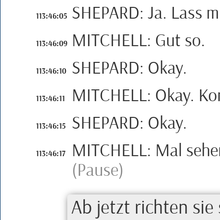
SHEPARD
:
Ja. Lass 
113:46:05
MITCHELL
:
Gut so.
113:46:09
SHEPARD
:
Okay.
113:46:10
MITCHELL
:
Okay. Ko
113:46:11
SHEPARD
:
Okay.
113:46:15
MITCHELL
:
Mal sehe
113:46:17
(Pause)
Ab jetzt richten sie