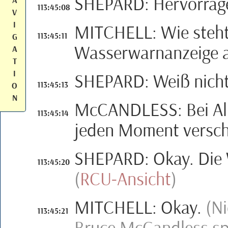
SHEPARD
:
Hervorrag
A
113:45:08
V
I
MITCHELL
:
Wie steht
113:45:11
G
Wasserwarnanzeige 
A
T
I
SHEPARD
:
Weiß nich
113:45:13
O
N
M
c
CANDLESS
:
Bei
Al
113:45:14
jeden Moment versc
SHEPARD
:
Okay. Die
113:45:20
(
RCU
-Ansicht
)
MITCHELL
:
Okay.
(Ni
113:45:21