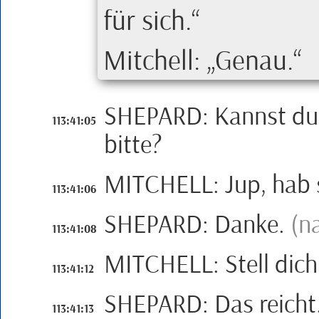
für sich.
Mitchell
:
Genau.
SHEPARD
:
Kannst du
113:41:05
bitte?
MITCHELL
:
Jup, hab 
113:41:06
SHEPARD
:
Danke.
(n
113:41:08
MITCHELL
:
Stell dich
113:41:12
SHEPARD
:
Das reicht.
113:41:13