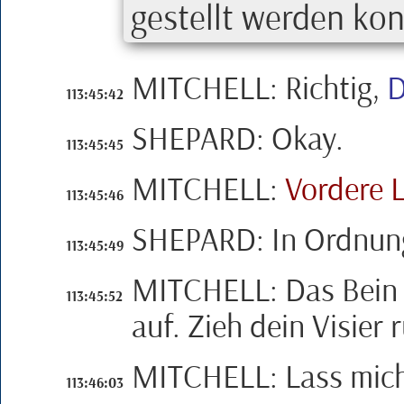
gestellt werden kon
MITCHELL
:
Richtig,
113:45:42
SHEPARD
:
Okay.
113:45:45
MITCHELL
:
Vordere 
113:45:46
SHEPARD
:
In Ordnun
113:45:49
MITCHELL
:
Das Bein
113:45:52
auf. Zieh dein Visier 
MITCHELL
:
Lass mic
113:46:03