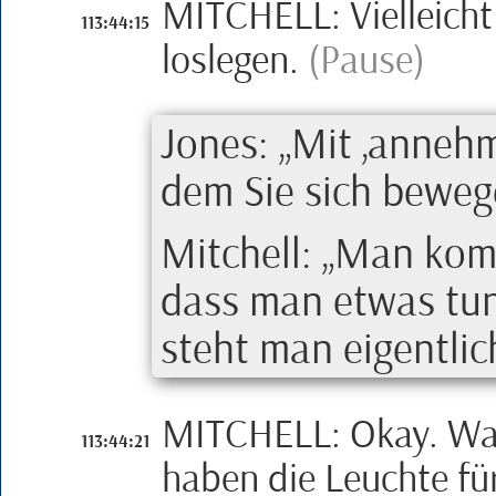
MITCHELL
:
Vielleich
113:44:15
loslegen.
(Pause)
Jones
:
Mit
anneh
dem Sie sich bewe
Mitchell
:
Man komm
dass man etwas tu
steht man eigentlic
MITCHELL
:
Okay. Wa
113:44:21
haben die Leuchte f