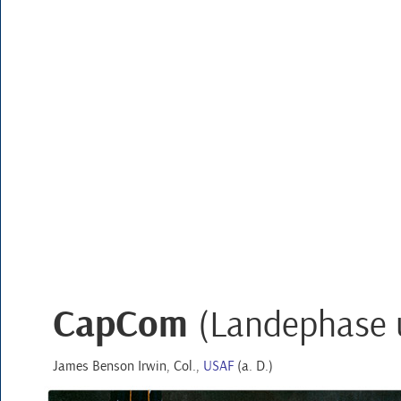
CapCom
(Landephase 
James Benson Irwin
,
Col.
,
USAF
(
a. D.
)