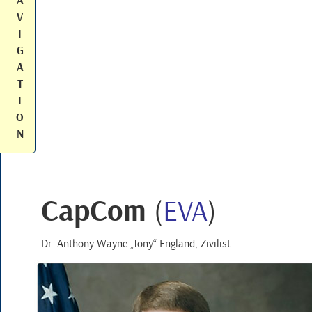
A
V
I
G
A
T
I
O
N
CapCom
(
EVA
)
Dr.
Anthony Wayne
Tony
England
, Zivilist